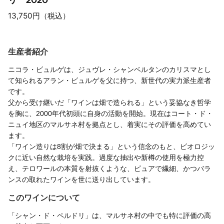
13,750円（税込）
生産者紹介
ニコラ・ビュルゲは、ジュヴレ・シャンベルタンのカリスマとし
て知られるアラン・ビュルゲを父に持つ、新世代の実力派生産者
です。
父から受け継いだ「ワインは畑で造られる」という妥協なき哲学
を胸に、2000年代初頭に自身の活動を開始。現在はコート・ド・
ニュイ地区のマルサネ村を拠点とし、着実にその評価を高めてい
ます。
「ワイン造りは8割が畑で決まる」という信念のもと、ビオロジッ
クに近い自然な栽培を実践。過度な抽出や新樽の使用を極力控
え、テロワールの本質を射抜くような、ピュアで繊細、かつバラ
ンスの取れたワインを世に送り出しています。
このワインについて
「シャン・ド・ペルドリ」は、マルサネ村の中でも特に評価の高