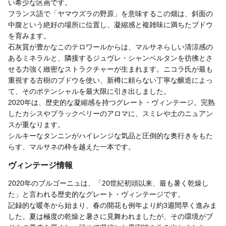
い希少な区画です。
フランス語で「ヤマウズラの野原」を意味するこの畑は、斜面の
中腹という絶好の場所に位置し、凝縮感と複雑味に満ちたブドウ
を育みます。
石灰質が豊かなこのテロワールからは、マルサネらしい清涼感の
あるミネラルと、隣接するジュヴレ・シャンベルタンを彷彿とさ
せる力強く緻密なストラクチャーが生まれます。ニコラ氏が最も
重視する古樹のブドウを使い、新樽に頼らない丁寧な醸造によっ
て、そのポテンシャルを最大限に引き出しました。
2020年は、歴史的な凝縮感を持つグレート・ヴィンテージ。完熟
したカシスやブラックベリーのアロマに、スミレや土のニュアン
スが重なります。
シルキーなタンニンがハイレンジな気品と圧倒的な奥行きをもた
らす、マルサネの枠を越えた一本です。
ヴィンテージ情報
2020年のブルゴーニュは、「20世紀初頭以来、最も暑く乾燥し
た」と言われる歴史的なグレート・ヴィンテージです。
記録的な暖冬から始まり、春の開花も例年より約3週間早く進みま
した。夏は極度の乾燥と暑さに見舞われましたが、その環境がブ