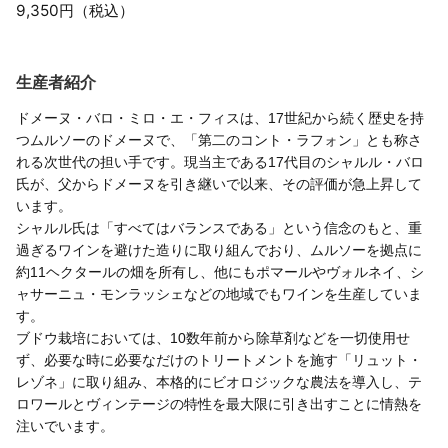
9,350円（税込）
生産者紹介
ドメーヌ・バロ・ミロ・エ・フィスは、17世紀から続く歴史を持
つムルソーのドメーヌで、「第二のコント・ラフォン」とも称さ
れる次世代の担い手です。現当主である17代目のシャルル・バロ
氏が、父からドメーヌを引き継いで以来、その評価が急上昇して
います。
シャルル氏は「すべてはバランスである」という信念のもと、重
過ぎるワインを避けた造りに取り組んでおり、ムルソーを拠点に
約11ヘクタールの畑を所有し、他にもポマールやヴォルネイ、シ
ャサーニュ・モンラッシェなどの地域でもワインを生産していま
す。
ブドウ栽培においては、10数年前から除草剤などを一切使用せ
ず、必要な時に必要なだけのトリートメントを施す「リュット・
レゾネ」に取り組み、本格的にビオロジックな農法を導入し、テ
ロワールとヴィンテージの特性を最大限に引き出すことに情熱を
注いでいます
。