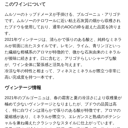
このワインについて
ムルソーのトップドメーヌが手掛ける、ブルゴーニュ・アリゴテ
です。ムルソーのテロワールに近い粘土石灰質の畑から収穫され
たブドウを使用しており、通常のAOCの枠を超えた品質を誇りま
す。
2021年ヴィンテージは、清らかで張りのある酸と、純粋なミネラ
ルが前面に出たスタイルです。レモン、ライム、青リンゴといっ
た繊細な柑橘系のアロマが特徴的で、微かな石灰由来のミネラル
が後味に続きます。口に含むと、アリゴテらしいシャープな酸
が、ワイン全体に緊張感と活気を与えます。
冷涼な年の特性と相まって、フィネスとミネラルが際立つ非常に
高い完成度を持つ一本です。
ヴィンテージ情報
2021年のブルゴーニュは、春の霜害と夏の冷涼さにより収穫量が
極めて少ないヴィンテージとなりましたが、ブドウの品質は高
く、特に白ワインは清らかで張りのある酸が特徴です。アロマの
凝縮感があり、ミネラルが際立つ、エレガンスと熟成のポテンシ
ャルを兼ね備えたクラシックなスタイルに仕上がっています。